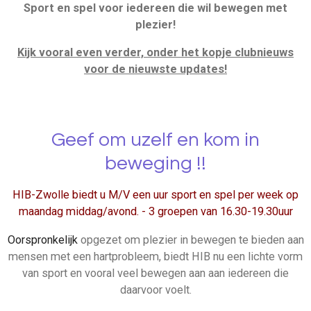
Sport en spel voor iedereen die wil bewegen met
f
plezier!
u
l
Kijk vooral even verder, onder het kopje clubnieuws
voor de nieuwste updates!
l
s
c
r
Geef om uzelf en kom in
e
beweging !!
e
n
HIB-Zwolle biedt u M/V een uur sport en spel per week op
maandag middag/avond. - 3 groepen van 16.30-19.30uur
Oorspronkelijk
opgezet om plezier in bewegen te bieden aan
mensen met een hartprobleem, biedt HIB nu een lichte vorm
van sport en vooral veel bewegen aan aan iedereen die
daarvoor voelt.